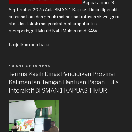
Kapuas Timur, 9
September 2025 Aula SMAN 1 Kapuas Timur dipenuhi
suasana haru dan penuh makna saat ratusan siswa, guru,
staf, dan tokoh masyarakat berkumpul untuk
memperingati Maulid Nabi Muhammad SAW.
Lanjutkan membaca
“Peringatan
Maulid
Nabi
Muhammad
DIPOSKAN
18 AGUSTUS 2025
PADA
SAW
Terima Kasih Dinas Pendidikan Provinsi
di
Kalimantan Tengah Bantuan Papan Tulis
SMAN
Interaktif Di SMAN 1 KAPUAS TIMUR
1
Kapuas
Timur:
Momen
Penuh
Hikmah