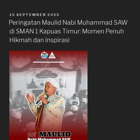
2026
Resmi
DIPOSKAN
15 SEPTEMBER 2025
PADA
Diumumkan,
Peringatan Maulid Nabi Muhammad SAW
Siswa
di SMAN 1 Kapuas Timur: Momen Penuh
SMAN
Hikmah dan Inspirasi
1
Kapuas
Timur
Raih
Prestasi
Membanggakan”