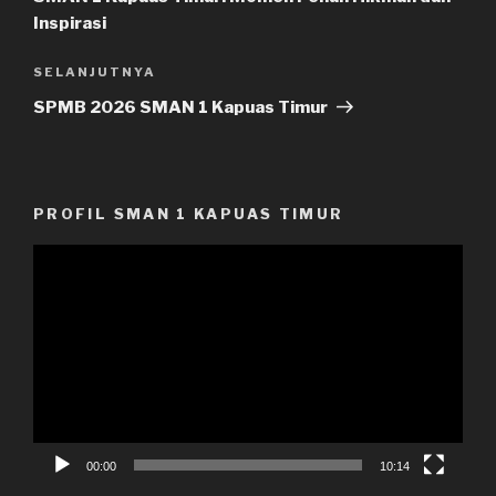
Inspirasi
SELANJUTNYA
Pos
Selanjutnya
SPMB 2026 SMAN 1 Kapuas Timur
PROFIL SMAN 1 KAPUAS TIMUR
Pemutar
Video
00:00
10:14