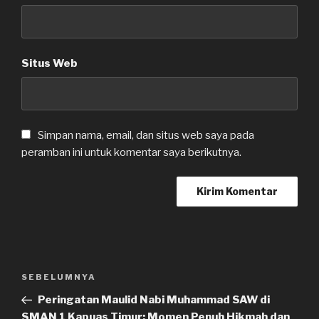
Situs Web
Simpan nama, email, dan situs web saya pada
peramban ini untuk komentar saya berikutnya.
Navigasi
SEBELUMNYA
Pos
pos
Sebelumnya
Peringatan Maulid Nabi Muhammad SAW di
SMAN 1 Kapuas Timur: Momen Penuh Hikmah dan