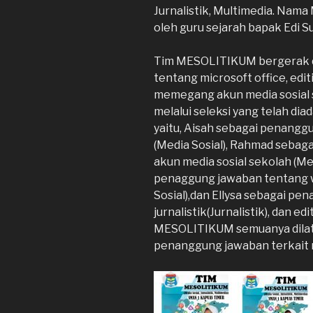
Jurnalistik, Multimedia. Nama
oleh guru sejarah bapak Edi Sua
Tim MESOLITIKUM bergerak d
tentang microsoft office, editi
memegang akun media sosial 
melalui seleksi yang telah dia
yaitu, Aisah sebagai penang
(Media Sosial), Rahmad seba
akun media sosial sekolah (Med
penaggung jawaban tentang w
Sosial),dan Ellysa sebagai p
jurnalistik(Jurnalistik), dan e
MESOLITIKUM semuanya dilati
penanggung jawaban terkait 