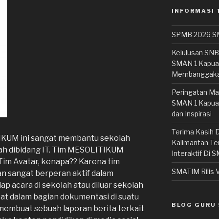
INFORMASI
SPMB 2026 SM
Kelulusan SN
SMAN 1 Kapuas
Membanggak
Peringatan Ma
SMAN 1 Kapua
dan Inspirasi
Terima Kasih D
KUM ini sangat membantu sekolah
Kalimantan Te
olah dibidang IT. Tim MESOLITIKUM
Interaktif Di
 Tim Avatar, kenapa?? Karena tim
SMATIM Rilis V
n sangat berperan aktif dalam
ap acara di sekolah atau diluar sekolah
at dalam bagian dokumentasi di suatu
BLOG GURU 
membuat sebuah laporan berita terkait