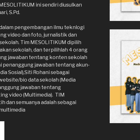
 MESOLITIKUM ini sendiri diusulkan
ri, S.Pd.
alam pengembangan ilmu teknlogi
ng video dan foto, jurnalistik dan
sekolah. Tim MESOLITIKUM dipilih
dakan sekolah, dan terpilihlah 4 orang
gung jawaban tentang konten sekolah
gai penanggung jawaban tentang akun-
ia Sosial),Siti Rohani sebagai
ebsite/bio data sekolah (Media
enanggung jawaban tentang
diting video (Multimedia). TIM
h dan semuanya adalah sebagai
multimedia