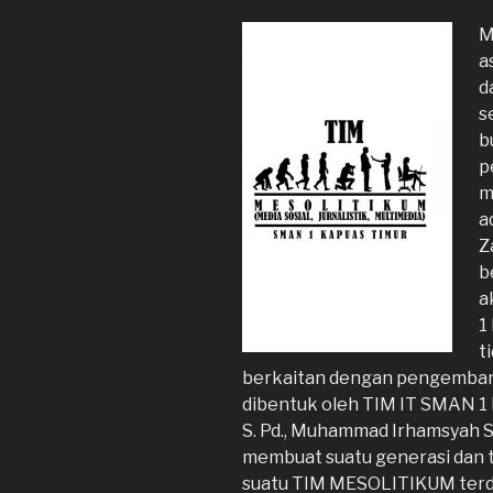
M
a
d
s
b
p
m
a
Z
b
a
1
t
berkaitan dengan pengemba
dibentuk oleh TIM IT SMAN 1 K
S. Pd., Muhammad Irhamsyah S.P
membuat suatu generasi dan 
suatu TIM MESOLITIKUM terdiri