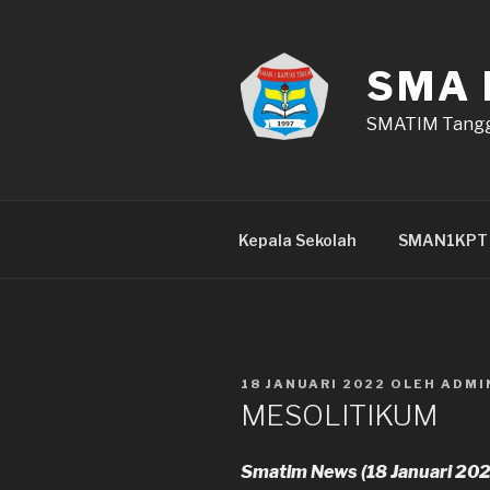
Lompat
ke
konten
SMA 
SMATIM Tangg
Kepala Sekolah
SMAN1KPT
DIPOSKAN
18 JANUARI 2022
OLEH
ADMI
PADA
MESOLITIKUM
Smatim News (18 Januari 20