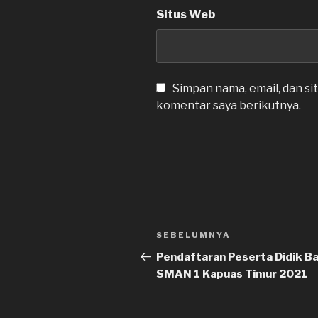
Situs Web
Simpan nama, email, dan si
komentar saya berikutnya.
Navigasi
SEBELUMNYA
Pos
pos
Sebelumnya
Pendaftaran Peserta Didik B
SMAN 1 Kapuas Timur 2021