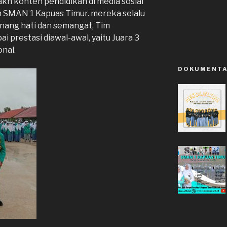
n konten pendidikan di media sosial
SMAN 1 Kapuas Timur. mereka selalu
nang hati dan semangat, Tim
prestasi diawal-awal, yaitu Juara 3
onal.
DOKUMENTA