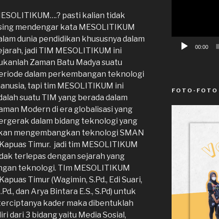
ESOLITIKUM….? pasti kalian tidak
sing mendengar kata MESOLITIKUM
alam dunia pendidikan khususnya dalam
00:00
ejarah, jadi TIM MESOLITIKUM ini
ukanlah Zaman Batu Madya suatu
eriode dalam perkembangan teknologi
anusia, tapi tim MESOLITIKUM ini
FOTO-FOTO
dalah suatu TIM yang berada dalam
aman Modern di era globalisasi yang
ergerak
dalam bidang teknologi yang
kan mengembangkan teknologi SMAN
 Kapuas Timur. jadi tim MESOLITIKUM
idak terlepas dengan sejarah yang
ngan teknologi. TIm MESOLITIKUM
apuas Timur (Wagimin, S.Pd., Edi Suari,
d., dan Arya Bintara E.S., S.Pd) untuk
terciptanya kader maka dibentuklah
 dari 3 bidang yaitu Media Sosial,