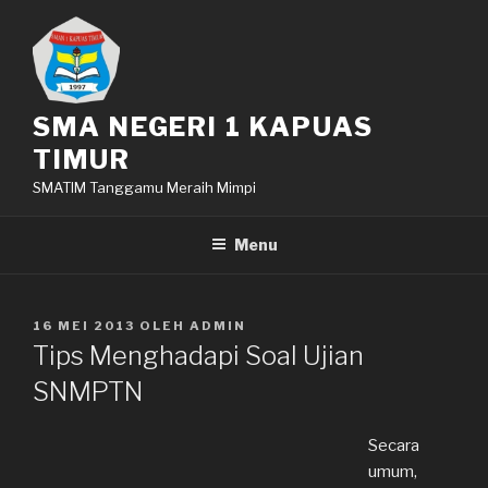
Lompat
ke
konten
SMA NEGERI 1 KAPUAS
TIMUR
SMATIM Tanggamu Meraih Mimpi
Menu
DIPOSKAN
16 MEI 2013
OLEH
ADMIN
PADA
Tips Menghadapi Soal Ujian
SNMPTN
Secara
umum,