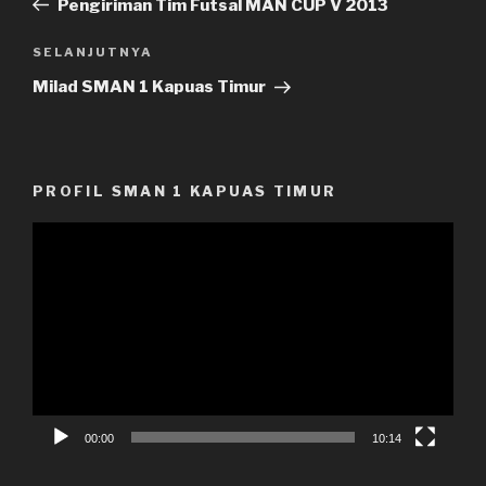
Pengiriman Tim Futsal MAN CUP V 2013
SELANJUTNYA
Pos
Selanjutnya
Milad SMAN 1 Kapuas Timur
PROFIL SMAN 1 KAPUAS TIMUR
Pemutar
Video
00:00
10:14