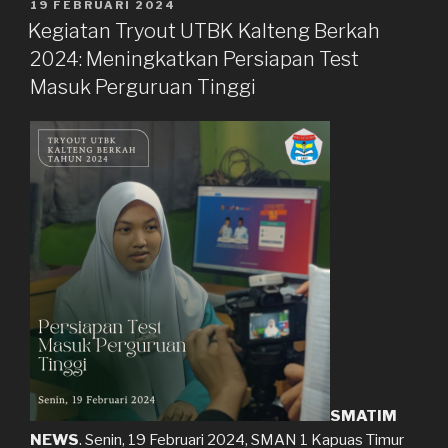
Penyakit
DIPOSKAN
19 FEBRUARI 2024
PADA
DBD
Kegiatan Tryout UTBK Kalteng Berkah
di
2024: Meningkatkan Persiapan Test
SMA
Masuk Perguruan Tinggi
Negeri
1
Kapuas
Timur”
SMATIM
NEWS
. Senin, 19 Februari 2024, SMAN 1 Kapuas Timur