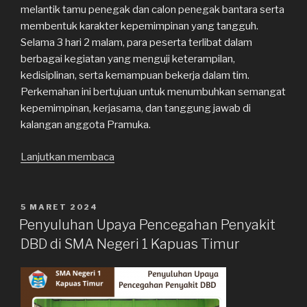
melantik tamu penegak dan calon penegak bantara serta
membentuk karakter kepemimpinan yang tangguh.
Selama 3 hari 2 malam, para peserta terlibat dalam
berbagai kegiatan yang menguji keterampilan,
kedisiplinan, serta kemampuan bekerja dalam tim.
Perkemahan ini bertujuan untuk menumbuhkan semangat
kepemimpinan, kerjasama, dan tanggung jawab di
kalangan anggota Pramuka.
Lanjutkan membaca
“Perjusami
SMAN
1
Kapuas
DIPOSKAN
5 MARET 2024
PADA
Timur:
Penyuluhan Upaya Pencegahan Penyakit
Momen
DBD di SMA Negeri 1 Kapuas Timur
Pelantikan
dan
Pembentukan
Karakter