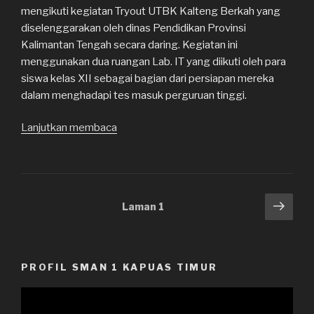
mengikuti kegiatan Tryout UTBK Kalteng Berkah yang
diselenggarakan oleh dinas Pendidikan Provinsi
Kalimantan Tengah secara daring. Kegiatan ini
menggunakan dua ruangan Lab. IT yang diikuti oleh para
siswa kelas XII sebagai bagian dari persiapan mereka
dalam menghadapi tes masuk perguruan tinggi.
Lanjutkan membaca
“Kegiatan
Tryout
UTBK
Kalteng
Berkah
Navigasi
Lam
Laman
1
2024:
sela
pos
Meningkatkan
Persiapan
Test
PROFIL SMAN 1 KAPUAS TIMUR
Masuk
Pemutar
Perguruan
Video
Tinggi”