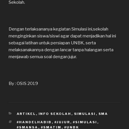
Sekolah.
Dengan terlaksananya kegiatan Simulasi ini,sekolah
menginginkan siswa/siswi agar dapat menjadikan hal ini
sebagai latihan untuk persiapan UNBK, serta
melaksanakannya dengan lancar tanpa halangan serta
menjawab semua soal dengan jujur.
By : OSIS 2019
KATEGORI
ARTIKEL
,
INFO SEKOLAH
,
SIMULASI
,
SMA
TAG
#HANDELHABIB
,
#JUJUR
,
#SIMULASI
,
#SMANSA
,
#SMATIM
,
#UNBK