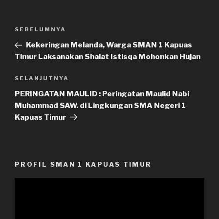
Navigasi
SEBELUMNYA
Pos
pos
Sebelumnya
Kekeringan Melanda, Warga SMAN 1 Kapuas
Timur Laksanakan Shalat Istisqa Mohonkan Hujan
SELANJUTNYA
Pos
Selanjutnya
PERINGATAN MAULID : Peringatan Maulid Nabi
Muhammad SAW. di Lingkungan SMA Negeri 1
Kapuas Timur
PROFIL SMAN 1 KAPUAS TIMUR
Pemutar
Video