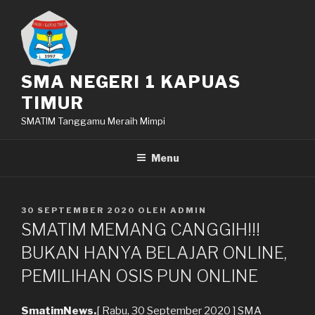
Lompat
ke
konten
SMA NEGERI 1 KAPUAS
TIMUR
SMATIM Tanggamu Meraih Mimpi
Menu
DIPOSKAN
30 SEPTEMBER 2020
OLEH
ADMIN
PADA
SMATIM MEMANG CANGGIH!!!
BUKAN HANYA BELAJAR ONLINE,
PEMILIHAN OSIS PUN ONLINE
SmatimNews.
[ Rabu, 30 September 2020 ] SMA