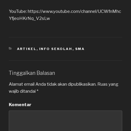
YouTube: https://www.youtube.com/channel/UCWfnMhc
YfjeoHKrNq_V2sLw
KATEGORI
ARTIKEL
,
INFO SEKOLAH
,
SMA
Tinggalkan Balasan
Alamat email Anda tidak akan dipublikasikan.
Ruas yang
wajib ditandai
*
Komentar