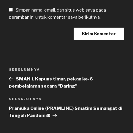
Simpan nama, email, dan situs web saya pada
peramban ini untuk komentar saya berikutnya.
Navigasi
SEBELUMNYA
Pos
pos
Sebelumnya
SMAN 1 Kapuas timur, pekan ke-6
pembelajaran secara “Daring”
SELANJUTNYA
Pos
Selanjutnya
Pramuka Online (PRAMLINE) Smatim Semangat di
Tengah Pandemi!!!